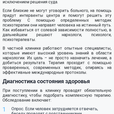
Ошибка отправления заявки!
исключением решения суда.
(кодировки,
и лекарства
Ростов-на-Дону
психологи,
Ого! Вы похожи на робота! Попробуйте
Если близкие не могут уговорить больного, на помощь
Екатеринбург
отправить заявку позже.
наркологи)
придут интервенты центра и помогут решить эту
Нижний Новгород
проблему. С помощью определенных методик
Омск
психотерапии они направят человека на истинный путь.
Оставить заявку
Самара
Как избавиться от солевой зависимости полностью, в
Волгоград
дальнейшем решают наркологи, психологи,
Нажимая кнопку «Оставить заявку», вы соглашаетесь с
обработкой персональных данных
и
политикой
психотерапевты.
Отправить
Штрафы за
Вы тратите на
конфиденциальности
.
Нажимая кнопку «Отправить», вы соглашаетесь с
вождение в
поддержание
В частной клинике работают опытные специалисты,
обработкой персональных данных
и
политикой
которые имеют высокий уровень знаний в области
нетрезвом виде
больного:
конфиденциальности
.
наркологии. Их цель – не просто назначить лечение, а
добиться результата. Терапия проходит с помощью
100660
проверенных, современных методик, опираясь на
эффективные международные протоколы.
Диагностика состояния здоровья
Получить бесплатную консультацию
При поступлении в клинику проводят обязательную
диагностику, чтобы подобрать комплексную терапию.
Обследование включает:
Опрос. Если человек затрудняется отвечать,
беседу проводят с родственниками.