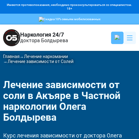
Имеются противопоказания, необходимо проконсультироваться со специалистом.
18+
Скидка 10% семьям мобилизованных
Наркология 24/7
доктора Болдырева
Главная
Лечение наркомании
Обо мне
Лечение зависимости от Солей
Цены
Лечение зависимости от
Наркомания
соли в Акъяре в Частной
Алкоголизм
наркологии Олега
Кодирование
Болдырева
Психиатрия
Родственникам
Курс лечения зависимости от доктора Олега