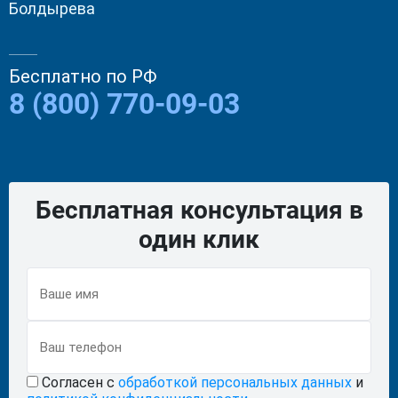
Болдырева
Контакты
Бесплатно по РФ
8 (800) 770-09-03
8 (800) 770-09-03
Бесплатно. Анонимно. 24/7
Акъяр
ул. Николая Батанова, 9
Получить помощь
Задать вопрос
Бесплатная консультация в
один клик
Согласен с
обработкой персональных данных
и