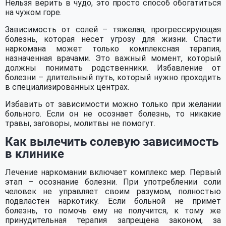
Нельзя верить в чудо, это просто способ обогатиться
на чужом горе.
Зависимость от солей – тяжелая, прогрессирующая
болезнь, которая несет угрозу для жизни. Спасти
наркомана может только комплексная терапия,
назначенная врачами. Это важный момент, который
должны понимать родственники. Избавление от
болезни – длительный путь, который нужно проходить
в специализированных центрах.
Избавить от зависимости можно только при желании
Сколько стоит для вас
больного. Если он не осознает болезнь, то никакие
травы, заговоры, молитвы не помогут.
поддержание текущей
Как вылечить солевую зависимость
ситуации?
в клинике
Услуги адвоката и
Наркотики и
Задать вопрос
взятки
алкоголь
Лечение наркомании включает комплекс мер. Первый
Получить помощь
этап – осознание болезни. При употреблении соли
человек не управляет своим разумом, полностью
Оставьте контактные данные для связи
подвластен наркотику. Если больной не примет
со специалистом
болезнь, то помочь ему не получится, к тому же
принудительная терапия запрещена законом, за
Детоксикация
Мед. услуги