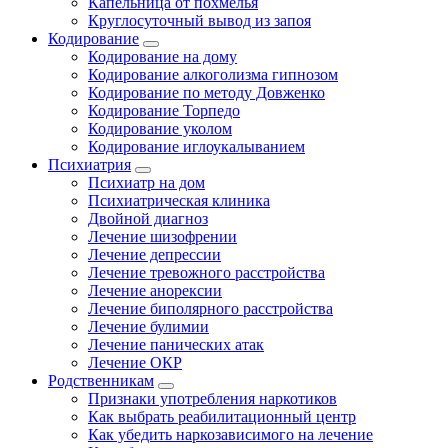
Капельница от похмелья
Круглосуточный вывод из запоя
Кодирование
Кодирование на дому
Кодирование алкоголизма гипнозом
Кодирование по методу Довженко
Кодирование Торпедо
Кодирование уколом
Кодирование иглоукалыванием
Психиатрия
Психиатр на дом
Психиатрическая клиника
Двойной диагноз
Лечение шизофрении
Лечение депрессии
Лечение тревожного расстройства
Лечение анорексии
Лечение биполярного расстройства
Лечение булимии
Лечение панических атак
Лечение ОКР
Родственникам
Признаки употребления наркотиков
Как выбрать реабилитационный центр
Как убедить наркозависимого на лечение