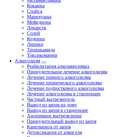
Метамфетамина
Кокаина
Спайса
Марихуаны
Мефедрона
Лекарств
Солей
Кодеина
Лирики
Тропикамида
Токсикомании
Алкоголизм
Реабилитация алкозависимых
Принудительное лечение алкоголизма
Лечение пивного алкоголизма
Лечение хронического алкоголизма
Лечение подросткового алкоголизма
Лечение алкоголизма в стационаре
Частный вытрезвитель
Вывод из запоя на дому
Вывод из запоя в стационаре
Анонимное вытрезвление
Принудительный вывод из запоя
Капельница от запоя
Детоксикация от алкоголя