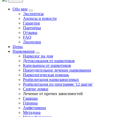
Обо мне
Экспертиза
Анонсы и новости
Гарантии
Партнёры
Отзывы
FAQ
Лицензии
Цены
Наркомания
Нарколог на дом
Детоксикация от наркотиков
Капельница от наркотиков
Принудительное лечение наркомании
Наркологическая помощь
Реабилитация наркозависимых
Реабилитация по программе '12 шагов'
Снятие ломки
Лечение от прочих зависимостей
Гашиша
Героина
Амфетамина
Метадона